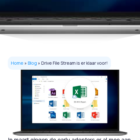
Home
»
Blog
»
Drive File Stream is er klaar voor!
In maart gingen de early adopters er al mee aan