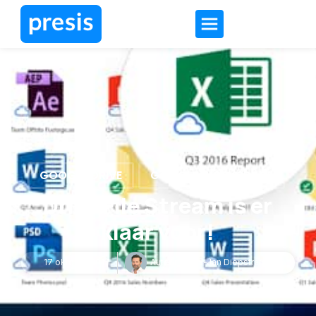
GOOGLE DRIVE
GOOGLE WORKSPACE
Drive File Stream is er
klaar voor!
17 oktober 2017
Auteur:
Kees-Jan Diepstraten