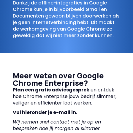
Dankzij de offline-integraties in Google
Chrome kun je in bijvoorbeeld Gmail en
Documenten gewoon blijven doorwerken als
je geen internetverbinding hebt. Dit maakt
de werkomgeving van Google Chrome zo
geweldig dat wij niet meer zonder kunnen.
Meer weten over Google
Chrome Enterprise?
Plan een gratis adviesgesprek
en ontdek
hoe Chrome Enterprise jouw bedrijf slimmer,
veiliger en efficiënter laat werken.
Vul hieronder je e-mail in.
Wij nemen snel contact met je op en
bespreken hoe jij morgen al slimmer