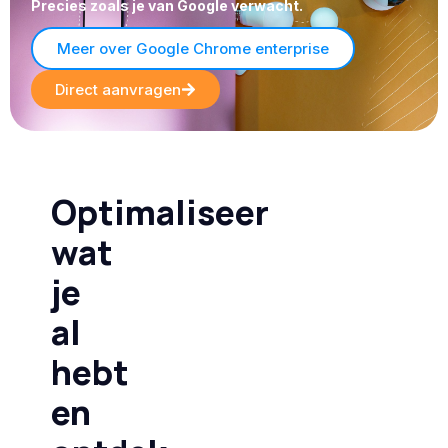
Precies zoals je van Google verwacht.
Meer over Google Chrome enterprise
Direct aanvragen
Optimaliseer
wat
je
al
hebt
en