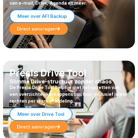
van e-mail, Drive, Agenda en meer.
Meer over AFI Backup
Direct aanvragen
Presis Drive Tool
Slimme Drive-structuur zonder chaos
De Presis Drive Tool helpt je met het opzetten van
een overzichtelijke mappenstructuur, inclusief juiste
rechten per team of afdeling.
Meer over Drive Tool
Direct aanvragen