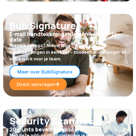
BulkSignature
E-mail handtekeningen in één keer up-to-
date
Nieuwe collega? Nieuw logo? Wijzig alle
handtekeningen in één keer – zonder handleidingen of
extra werk voor je team.
Meer over BulkSignature
Direct aanvragen
Security Scan Basic
20-punts beveiligingsscan
Met deze add-on controleren we je omgeving op 20