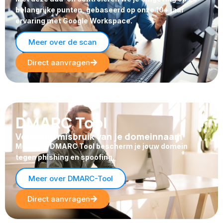
belangrijke punten, gebaseerd op onze 10+ jaar
ervaring met Google Workspace.
Meer over de scan
Direct aanvragen
DMARC Tool
Voorkom misbruik van je domeinnaam
Met onze DMARC Tool bescherm je jouw domein
tegen phishing en spoofing.
Meer over DMARC-Tool
Direct aanvragen