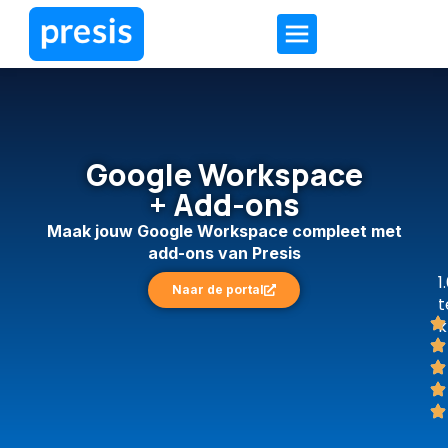
Google Workspace
+ Add-ons
Maak jouw Google Workspace compleet met
add-ons van Presis
1
Naar de portal
t
k