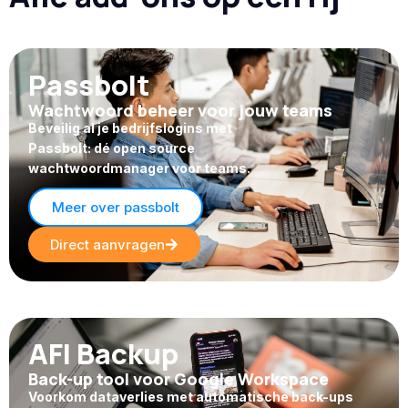
Passbolt
Wachtwoord beheer voor jouw teams
Beveilig al je bedrijfslogins met
Passbolt: dé open source
wachtwoordmanager voor teams.
Meer over passbolt
Direct aanvragen
AFI Backup
Back-up tool voor Google Workspace
Voorkom dataverlies met automatische back-ups