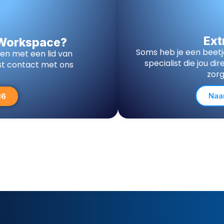
Ext
 Workspace?
Soms heb je een beetj
ken met een lid van
specialist die jou d
t contact met ons
zorg
Naa
36