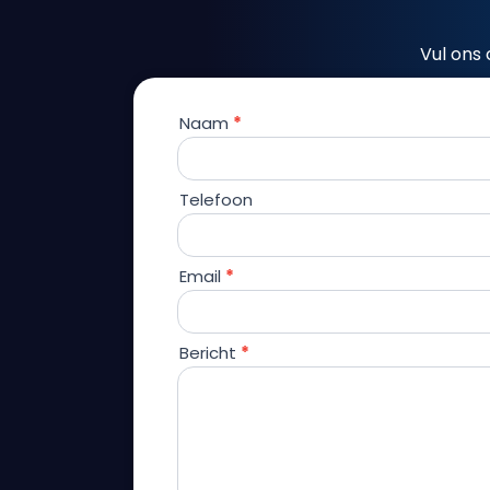
Vul ons 
Naam
*
Contact
Telefoon
Email
*
Bericht
*