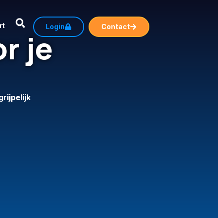
rt
Login
Contact
r je
ijpelijk