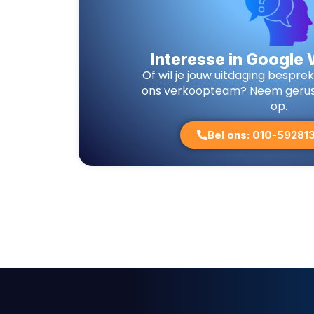
Interesse in Google
Of wil je jouw uitdaging bespre
ons verkoopteam? Neem gerus
op.
Bel ons: 010-59281