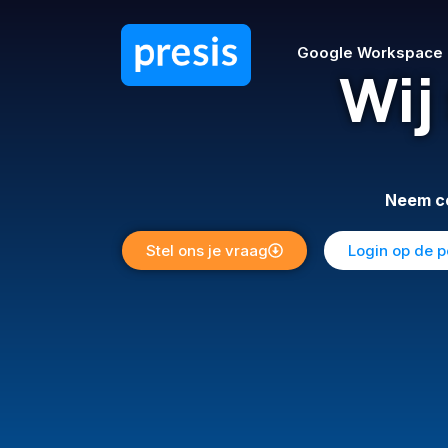
Google Workspace
Wij
Neem co
Stel ons je vraag
Login op de p