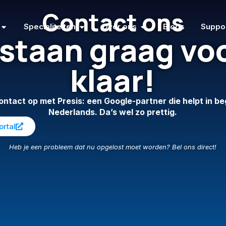
Contact ons
Specialiteiten
Over ons
Blogs
Suppo
 staan graag voo
klaar!
ntact op met Presis: een Google-partner die helpt in begr
Nederlands. Da’s w
el zo prettig.
ortal
Heb je een probleem dat nu opgelost moet worden? Bel ons direct!