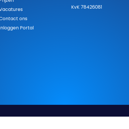
Prijzen
KvK 78426081
Vacatures
Contact ons
Inloggen Portal
en
|
Privacy Statement