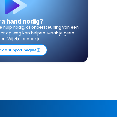
ra hand nodig?
e hulp nodig, of ondersteuning van een
irect op weg kan helpen. Maak je geen
en. Wij zijn er voor je.
r de support pagina