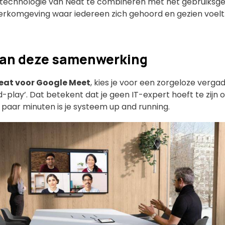
otechnologie van Neat te combineren met het gebruiks
erkomgeving waar iedereen zich gehoord en gezien voelt
van deze samenwerking
eat voor Google Meet
, kies je voor een zorgeloze verga
d-play’. Dat betekent dat je geen IT-expert hoeft te zij
n paar minuten is je systeem up and running.