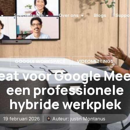
Specialiteiten
Over ons
Blogs
Suppo
GOOGLE WORKSPACE
VIDEOMEETINGS
eat voor Google Mee
een professionele
hybride werkplek
19 februari 2026
Auteur:
justin Montanus