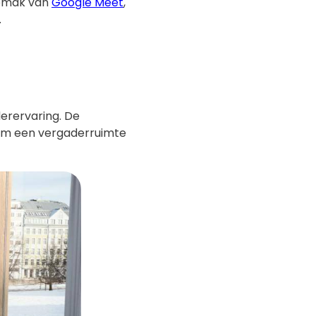
gemak van
Google Meet
,
.
derervaring. De
n om een vergaderruimte