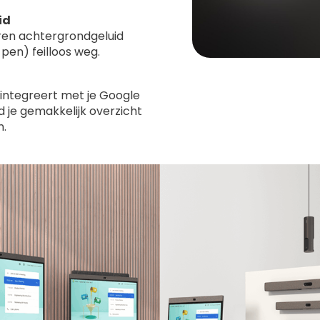
id
eren achtergrondgeluid
 pen) feilloos weg.
 integreert met je Google
 je gemakkelijk overzicht
n.