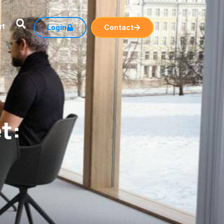
rt
Login
Contact
t: