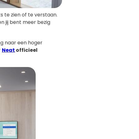
s te zien of te verstaan.
en jij bent meer bezig
ing naar een hoger
r
Neat
officieel