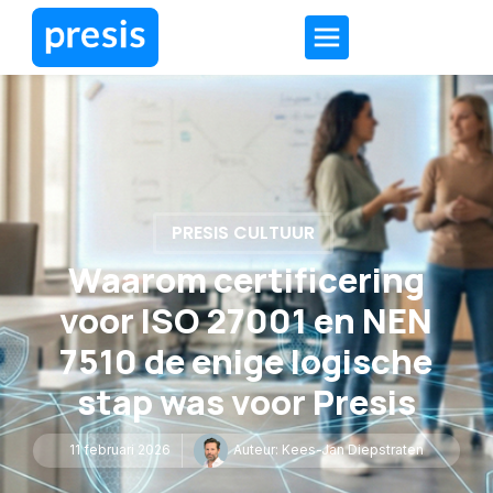
PRESIS CULTUUR
Waarom certificering
voor ISO 27001 en NEN
7510 de enige logische
stap was voor Presis
11 februari 2026
Auteur:
Kees-Jan Diepstraten