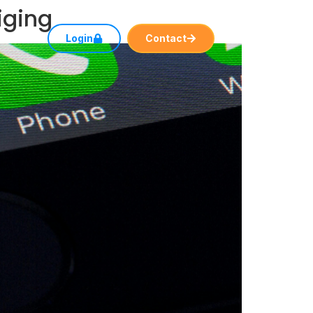
iging
rt
Login
Contact