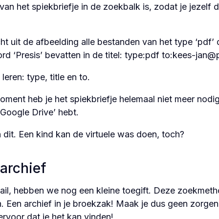
t van het spiekbriefje in de zoekbalk is, zodat je jeze
t uit de afbeelding alle bestanden van het type ‘pdf’ 
d ‘Presis’ bevatten in de titel: type:pdf to:
kees-jan@p
leren: type, title en to.
ment heb je het spiekbriefje helemaal niet meer nodi
Google Drive’ hebt.
an dit. Een kind kan de virtuele was doen, toch?
 archief
mail, hebben we nog een kleine toegift. Deze zoekmet
n. Een archief in je broekzak! Maak je dus geen zorge
rvoor dat je het kan vinden!