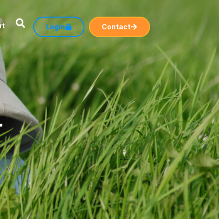
rt
Login
Contact
r