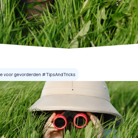
ive voor gevorderden #TipsAndTricks