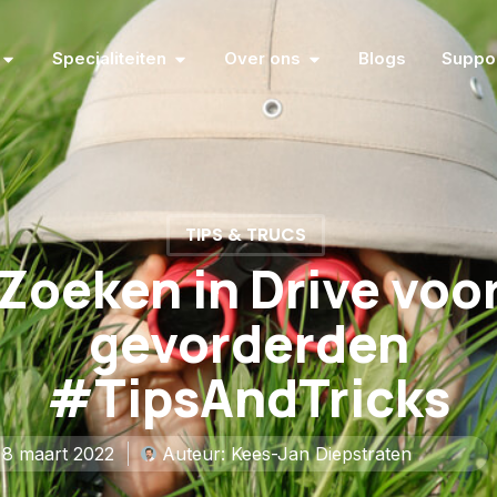
Specialiteiten
Over ons
Blogs
Suppo
TIPS & TRUCS
Zoeken in Drive voo
gevorderden
#TipsAndTricks
8 maart 2022
Auteur:
Kees-Jan Diepstraten