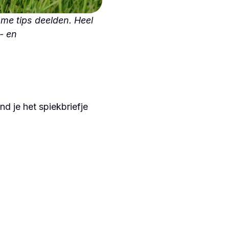
imme tips deelden. Heel
g- en
d je het spiekbriefje