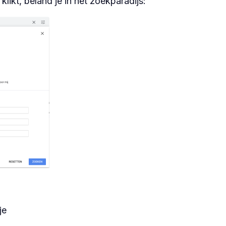
 klikt, beland je in het zoekparadijs:
je