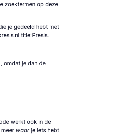
lf de zoektermen op deze
die je gedeeld hebt met
resis.nl
title:Presis.
g, omdat je dan de
hode werkt ook in de
n meer
waar
je iets hebt