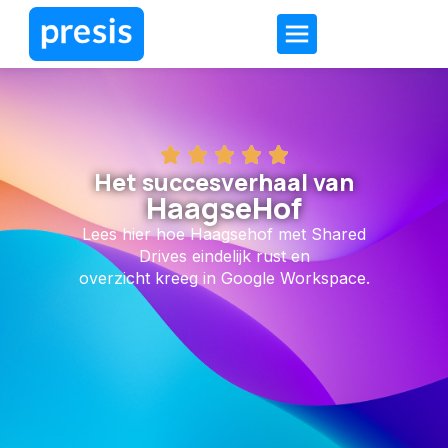
Het succesverhaal van
HaagseHof
Lees hier hoe Haagsehof met Shared
Drives eindelijk rust en
overzicht kreeg in Google Workspace.