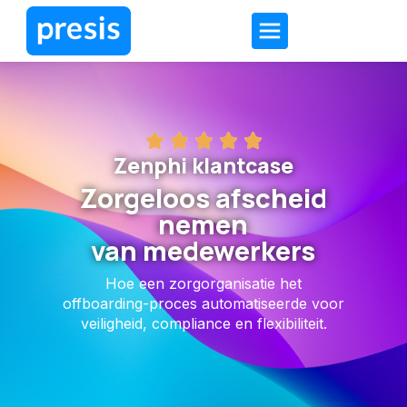
Zenphi klantcase
Zorgeloos afscheid
nemen
van medewerkers
Hoe een zorgorganisatie het
offboarding-proces automatiseerde voor
veiligheid, compliance en flexibiliteit.