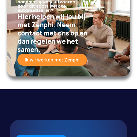
handmatig werk uitvoeren
door dit soort werk te
automatiseren?
Hier helpen wij jou bij
met Zenphi. Neem
contact met ons op en
dan regelen we het
samen.
Ik wil werken met Zenphi