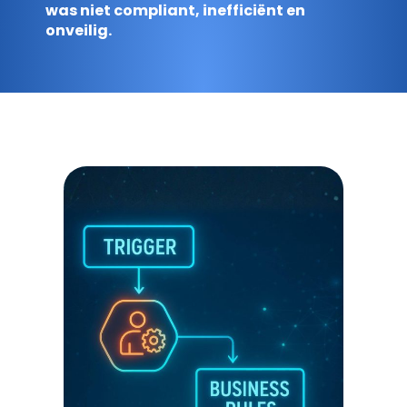
was niet compliant, inefficiënt en
onveilig.