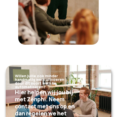
Willen jullie ook minder
handmatig werk uitvoeren
door dit soort werk te
automatiseren?
Hier helpen wij jou bij
met Zenphi. Neem
contact met ons op en
dan regelen we het