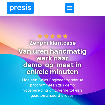
Zenphi klantcase
Van uren handmatig
werk naar
demo-op-maat in
enkele minuten
Hoe een Sales Engineer zonder te
programmeren zijn demo
voorbereiding omtoverde tot een
geautomatiseerd proces.