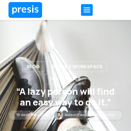
BLOG
GOOGLE WORKSPACE
TIPS & TRUCS
“A lazy person will find
an easy way to do it.”
19 december 2018
Auteur:
Kees-Jan Diepstraten