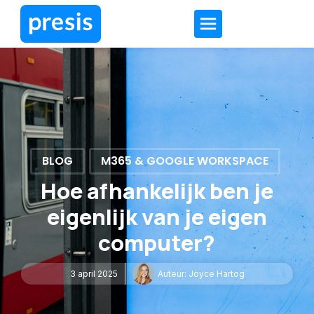
BLOG
M365 & GOOGLE WORKSPACE
Hoe afhankelijk ben je
eigenlijk van je eigen
computer?
3 april 2025
Auteur:
Joyce Hartog