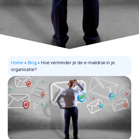
Home
»
Blog
»
Hoe verminder je de e-maildruk in je
organisatie?