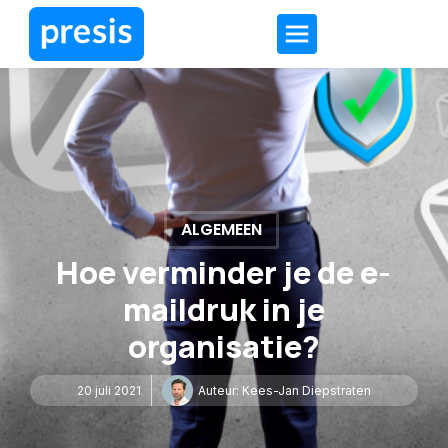
ALGEMEEN
Hoe verminder je de e-
maildruk in je
organisatie?
20 juli 2021
Auteur:
Kees-Jan Diepstraten