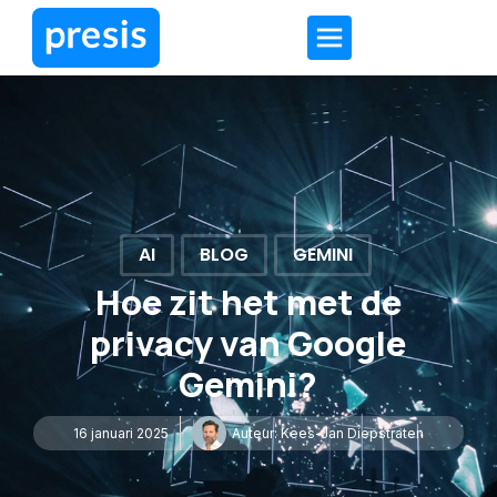
AI
BLOG
GEMINI
Hoe zit het met de
privacy van Google
Gemini?
16 januari 2025
Auteur:
Kees-Jan Diepstraten