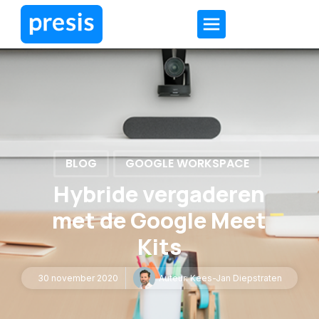
BLOG
GOOGLE WORKSPACE
Hybride vergaderen
met de Google Meet
Kits
30 november 2020
Auteur:
Kees-Jan Diepstraten