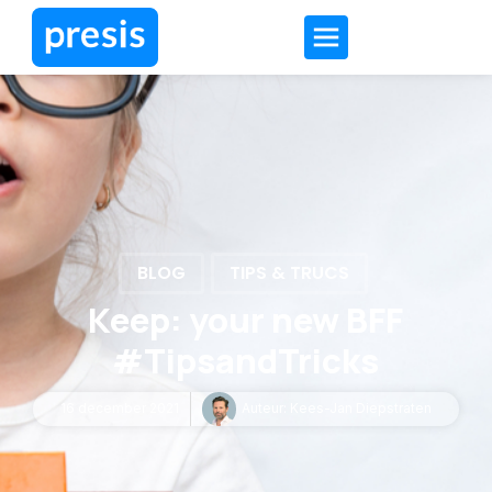
BLOG
TIPS & TRUCS
Keep: your new BFF
#TipsandTricks
16 december 2021
Auteur:
Kees-Jan Diepstraten