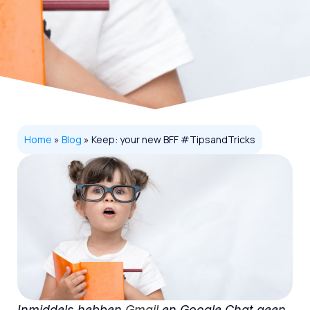
Home
»
Blog
»
Keep: your new BFF #TipsandTricks
Inmiddels hebben
Gmail
en Google Chat geen