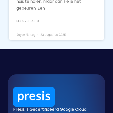
huis te halen, maar dan zie je het
gebeuren. Een
LEES VERDER »
Joyce Hartog
22 augustus 2025
Presis is Gecertificeerd Google Cloud