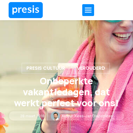
PRESIS CULTUUR
VEROUDERD
Onbeperkte
vakantiedagen, dat
werkt perfect voor ons!
28 maart 2018
Auteur:
Kees-Jan Diepstraten