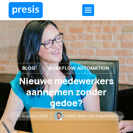
BLOG
WORKFLOW AUTOMATION
Nieuwe medewerkers
aannemen zonder
gedoe?
22 augustus 2024
Auteur:
Kees-Jan Diepstraten