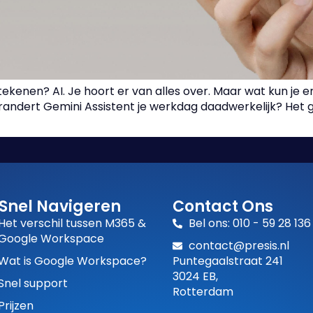
ekenen? AI. Je hoort er van alles over. Maar wat kun j
andert Gemini Assistent je werkdag daadwerkelijk? Het go
Snel Navigeren
Contact Ons
Het verschil tussen M365 &
Bel ons: 010 - 59 28 136
Google Workspace
contact@presis.nl
Wat is Google Workspace?
Puntegaalstraat 241
3024 EB,
Snel support
Rotterdam
Prijzen