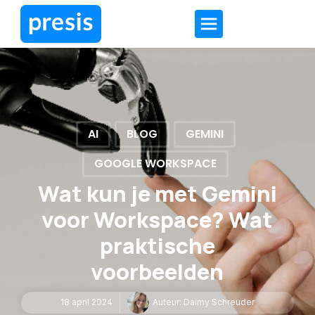
AI
BLOG
GEMINI
GOOGLE WORKSPACE
Wat kun je met Gemini
voor Workspace? Wat
praktische
voorbeelden
18 april 2024
Auteur:
Daimy Schreuder