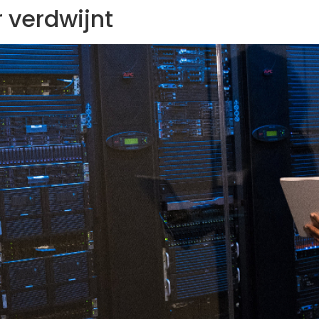
 verdwijnt
Specialiteiten
Over ons
Blogs
Suppo