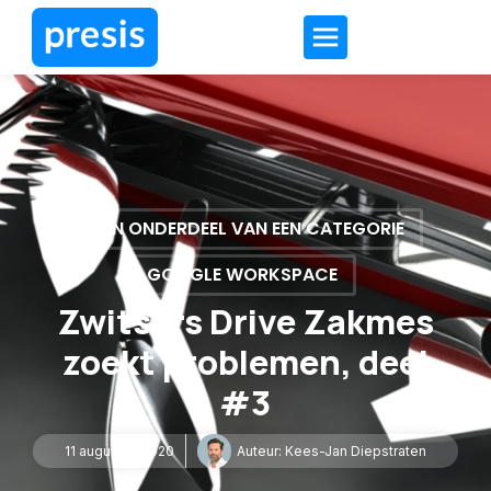
GEEN ONDERDEEL VAN EEN CATEGORIE
GOOGLE WORKSPACE
Zwitsers Drive Zakmes
zoekt problemen, deel
#3
11 augustus 2020
Auteur:
Kees-Jan Diepstraten