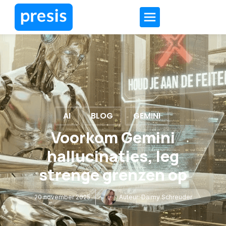
AI
BLOG
GEMINI
Voorkom Gemini
hallucinaties, leg
strenge grenzen op
20 november 2025
Auteur:
Daimy Schreuder