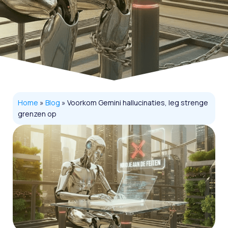
Home
»
Blog
»
Voorkom Gemini hallucinaties, leg strenge
grenzen op