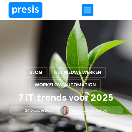
BLOG
HET NIEUWE WERKEN
WORKFLOW AUTOMATION
7 IT-trends voor 2025
24 oktober 2024
Auteur:
Joyce Hartog