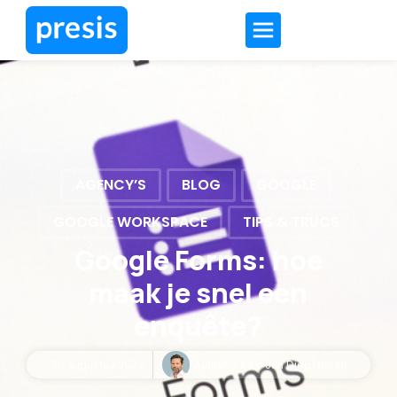
AGENCY’S
BLOG
GOOGLE
GOOGLE WORKSPACE
TIPS & TRUCS
Google Forms: hoe
maak je snel een
enquête?
30 augustus 2022
Auteur:
Kees-Jan Diepstraten