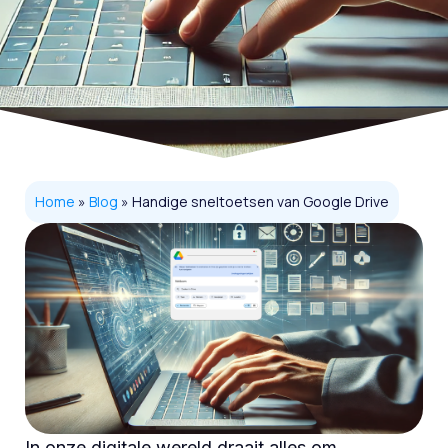
Home
»
Blog
»
Handige sneltoetsen van Google Drive
In onze digitale wereld draait alles om