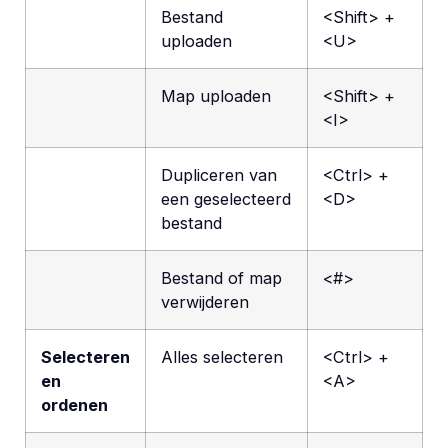
Bestand
<Shift> +
uploaden
<U>
Map uploaden
<Shift> +
<I>
Dupliceren van
<Ctrl> +
een geselecteerd
<D>
bestand
Bestand of map
<#>
verwijderen
Selecteren
Alles selecteren
<Ctrl> +
en
<A>
ordenen