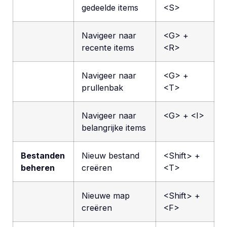
gedeelde items
<S>
Navigeer naar
<G> +
recente items
<R>
Navigeer naar
<G> +
prullenbak
<T>
Navigeer naar
<G> + <I>
belangrijke items
Bestanden
Nieuw bestand
<Shift> +
beheren
creëren
<T>
Nieuwe map
<Shift> +
creëren
<F>