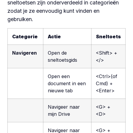
sneltoetsen zijn onderverdeeld in categorieën
zodat je ze eenvoudig kunt vinden en
gebruiken.
Categorie
Actie
Sneltoets
Navigeren
Open de
<Shift> +
sneltoetsgids
</>
Open een
<Ctrl>(of
document in een
Cmd) +
nieuwe tab
<Enter>
Navigeer naar
<G> +
mijn Drive
<D>
Navigeer naar
<G> +