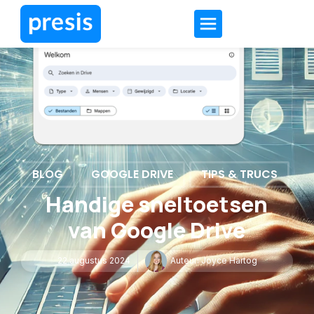
BLOG
GOOGLE DRIVE
TIPS & TRUCS
Handige sneltoetsen
van Google Drive
22 augustus 2024
Auteur:
Joyce Hartog