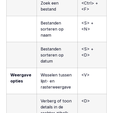
Zoek een
<Ctrl> +
bestand
<F>
Bestanden
<S> +
sorteren op
<N>
naam
Bestanden
<S> +
sorteren op
<D>
datum
Weergave
Wisselen tussen
<V>
opties
lijst- en
rasterweergave
Verberg of toon
<D>
details in de
rechter zijbalk