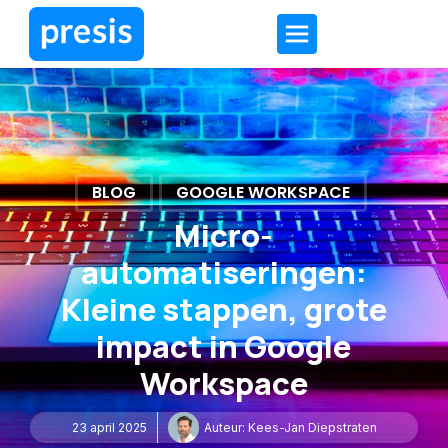
BLOG
GOOGLE WORKSPACE
Micro-
automatiseringen:
Kleine stappen, grote
impact in Google
Workspace
23 april 2025
Auteur:
Kees-Jan Diepstraten