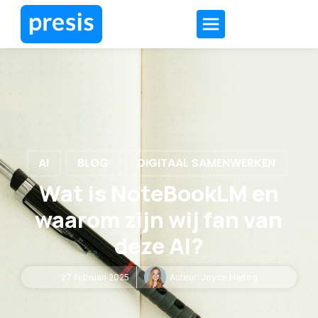
AI
BLOG
DIGITAAL SAMENWERKEN
Wat is NoteBookLM en
waarom zijn wij fan van
deze AI?
27 februari 2025
Auteur:
Joyce Hartog