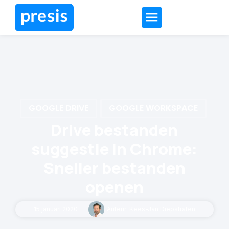
GOOGLE DRIVE
GOOGLE WORKSPACE
Drive bestanden
suggestie in Chrome:
Sneller bestanden
openen
15 januari 2020
Auteur:
Kees-Jan Diepstraten