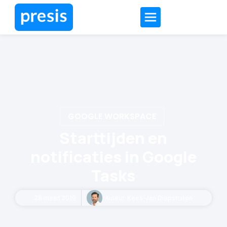
GOOGLE WORKSPACE
Starttijden en
notificaties in Google
Tasks
28 maart 2019
Auteur:
Kees-Jan Diepstraten