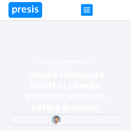
GOOGLE WORKSPACE
Google Hangouts
wordt in tweeën
gesplitst voor een
betere ervaring
1 augustus 2018
Auteur:
Kees-Jan Diepstraten